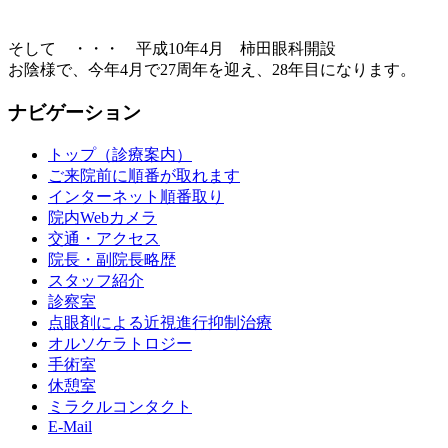
そして ・・・ 平成10年4月 柿田眼科開設
お陰様で、今年4月で27周年を迎え、28年目になります。
ナビゲーション
トップ（診療案内）
ご来院前に順番が取れます
インターネット順番取り
院内Webカメラ
交通・アクセス
院長・副院長略歴
スタッフ紹介
診察室
点眼剤による近視進行抑制治療
オルソケラトロジー
手術室
休憩室
ミラクルコンタクト
E-Mail